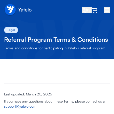
VI
Trang chủ
Legal
Blog
Referral Program Terms & Conditions
Giới thiệu
Terms and conditions for participating in Yatelo's referral program.
Kiếm tiền
Giới thiệu bạn bè
Trở thành đối tác
Trung tâm trợ giúp
Last updated: March 20, 2026
Câu hỏi thường gặp
If you have any questions about these Terms, please contact us at
Hỗ trợ
support@yatelo.com
Tương thích thiết bị