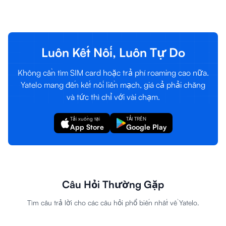
Đăng nhập
Đăng ký
Luôn Kết Nối, Luôn Tự Do
Không cần tìm SIM card hoặc trả phí roaming cao nữa.
Yatelo mang đến kết nối liền mạch, giá cả phải chăng
và tức thì chỉ với vài chạm.
Tải xuống tại
TẢI TRÊN
App Store
Google Play
Câu Hỏi Thường Gặp
Tìm câu trả lời cho các câu hỏi phổ biến nhất về Yatelo.