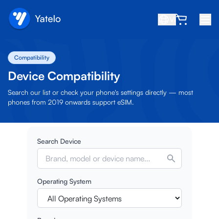
VI
Trang chủ
Compatibility
Blog
Device Compatibility
Giới thiệu
Search our list or check your phone's settings directly — most
phones from 2019 onwards support eSIM.
Kiếm tiền
Giới thiệu bạn bè
Search Device
Trở thành đối tác
Trung tâm trợ giúp
Operating System
Câu hỏi thường gặp
Hỗ trợ
Tương thích thiết bị