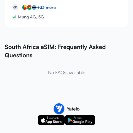
+
33
more
🌍
Mạng 4G, 5G
South Africa eSIM: Frequently Asked
Questions
No FAQs available
Tải xuống tại
TẢI TRÊN
App Store
Google Play