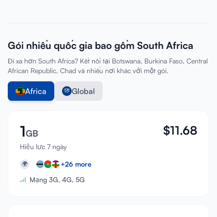
Gói nhiều quốc gia bao gồm South Africa
Đi xa hơn South Africa? Kết nối tại Botswana, Burkina Faso, Central
African Republic, Chad và nhiều nơi khác với một gói.
Africa
Global
1
$
11.68
GB
Hiệu lực 7 ngày
+
26
more
🌍
Mạng 3G, 4G, 5G