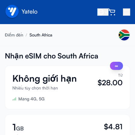
VI
Trang chủ
Điểm đến
/
South Africa
Blog
Giới thiệu
Nhận eSIM cho South Africa
∞
Kiếm tiền
Không giới hạn
Từ
Giới thiệu bạn bè
$
28.00
Trở thành đối tác
Nhiều tùy chọn thời hạn
Mạng 4G, 5G
Trung tâm trợ giúp
Câu hỏi thường gặp
Hỗ trợ
1
$
4.81
GB
Tương thích thiết bị