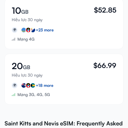
10
$
52.85
GB
Hiệu lực 30 ngày
+
23
more
🌍
Mạng 4G
20
$
66.99
GB
Hiệu lực 30 ngày
+
18
more
🌍
Mạng 3G, 4G, 5G
Saint Kitts and Nevis eSIM: Frequently Asked