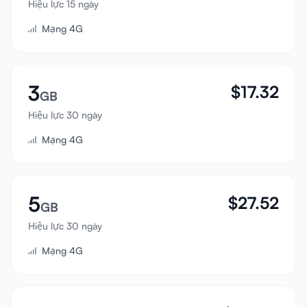
Hiệu lực 15 ngày
Đăng nhập
Mạng 4G
Đăng ký
3
$
17.32
GB
Hiệu lực 30 ngày
Mạng 4G
5
$
27.52
GB
Hiệu lực 30 ngày
Mạng 4G