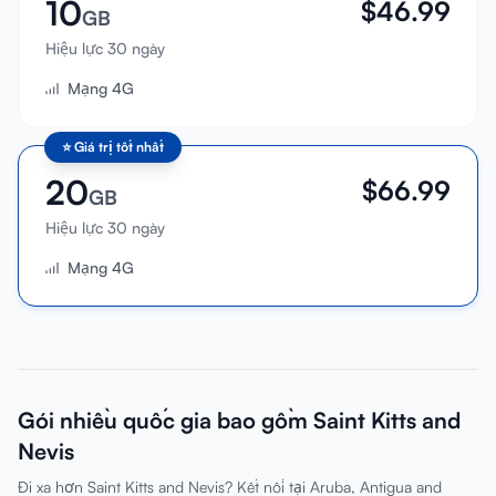
10
$
46.99
GB
Hiệu lực 30 ngày
Mạng 4G
⭐
Giá trị tốt nhất
20
$
66.99
GB
Hiệu lực 30 ngày
Mạng 4G
Gói nhiều quốc gia bao gồm Saint Kitts and
Nevis
Đi xa hơn Saint Kitts and Nevis? Kết nối tại Aruba, Antigua and