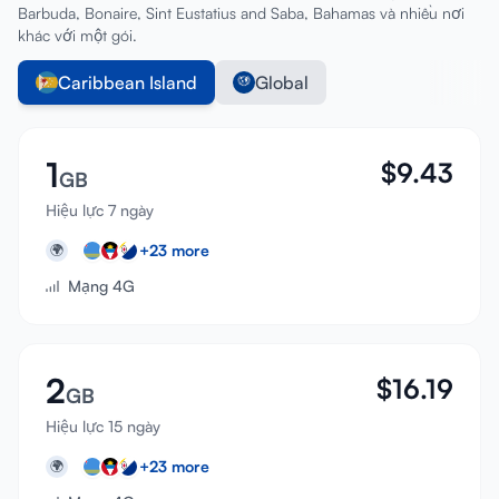
Barbuda, Bonaire, Sint Eustatius and Saba, Bahamas và nhiều nơi
khác với một gói.
Caribbean Island
Global
1
$
9.43
GB
Hiệu lực 7 ngày
+
23
more
🌍
Mạng 4G
2
$
16.19
GB
Hiệu lực 15 ngày
+
23
more
🌍