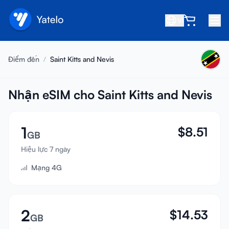
VI
Trang chủ
Điểm đến
/
Saint Kitts and Nevis
Blog
Giới thiệu
Nhận eSIM cho Saint Kitts and Nevis
Kiếm tiền
1
$
8.51
Giới thiệu bạn bè
GB
Trở thành đối tác
Hiệu lực 7 ngày
Mạng 4G
Trung tâm trợ giúp
Câu hỏi thường gặp
Hỗ trợ
2
$
14.53
GB
Tương thích thiết bị