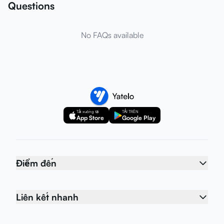
Questions
No FAQs available
Tải xuống tại
TẢI TRÊN
App Store
Google Play
Điểm đến
Liên kết nhanh