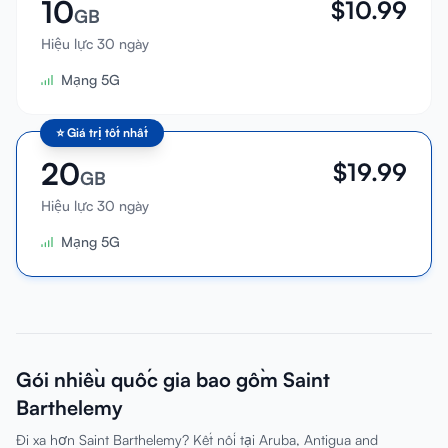
10
$
10.99
GB
Hiệu lực 30 ngày
Mạng 5G
⭐
Giá trị tốt nhất
20
$
19.99
GB
Hiệu lực 30 ngày
Mạng 5G
Gói nhiều quốc gia bao gồm Saint
Barthelemy
Đi xa hơn Saint Barthelemy? Kết nối tại Aruba, Antigua and