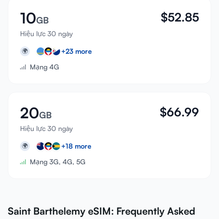
10
$
52.85
GB
Hiệu lực 30 ngày
+
23
more
🌍
Mạng 4G
20
$
66.99
GB
Hiệu lực 30 ngày
+
18
more
🌍
Mạng 3G, 4G, 5G
Saint Barthelemy eSIM: Frequently Asked