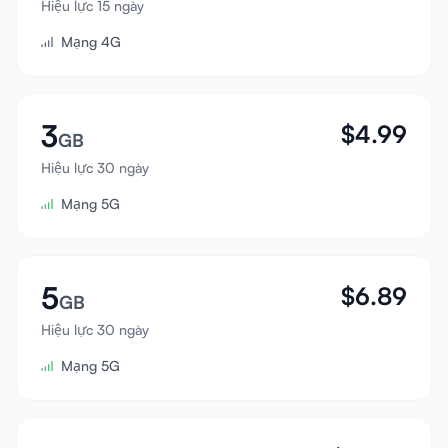
Hiệu lực 15 ngày
Đăng nhập
Mạng 4G
Đăng ký
3
$
4.99
GB
Hiệu lực 30 ngày
Mạng 5G
5
$
6.89
GB
Hiệu lực 30 ngày
Mạng 5G