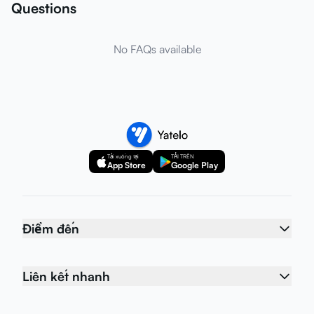
Questions
No FAQs available
Tải xuống tại
TẢI TRÊN
App Store
Google Play
Điểm đến
Liên kết nhanh