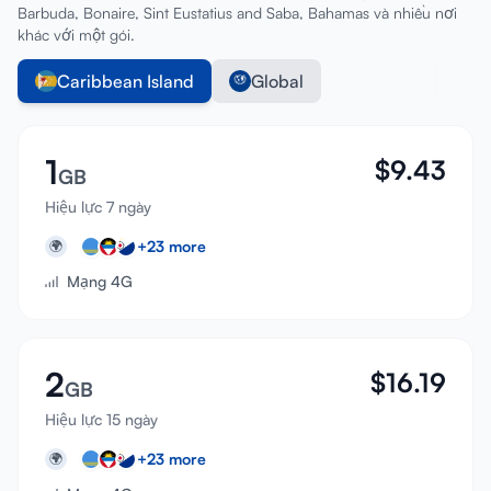
Barbuda, Bonaire, Sint Eustatius and Saba, Bahamas và nhiều nơi
khác với một gói.
Caribbean Island
Global
1
$
9.43
GB
Hiệu lực 7 ngày
+
23
more
🌍
Mạng 4G
2
$
16.19
GB
Hiệu lực 15 ngày
+
23
more
🌍