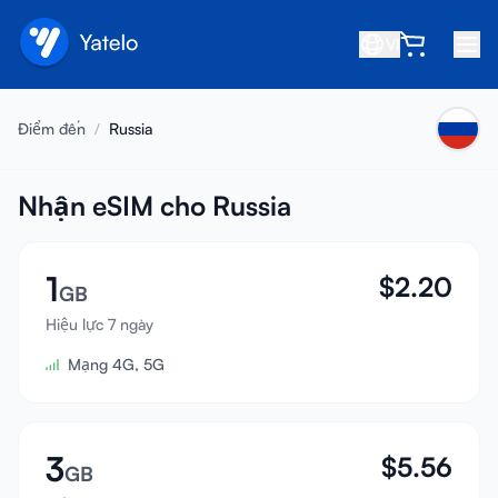
VI
Trang chủ
Điểm đến
/
Russia
Blog
Giới thiệu
Nhận eSIM cho Russia
Kiếm tiền
1
$
2.20
Giới thiệu bạn bè
GB
Trở thành đối tác
Hiệu lực 7 ngày
Mạng 4G, 5G
Trung tâm trợ giúp
Câu hỏi thường gặp
Hỗ trợ
3
$
5.56
GB
Tương thích thiết bị