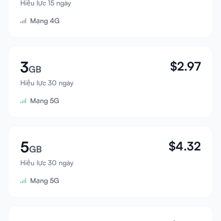
Hiệu lực 15 ngày
Đăng nhập
Mạng 4G
Đăng ký
3
$
2.97
GB
Hiệu lực 30 ngày
Mạng 5G
5
$
4.32
GB
Hiệu lực 30 ngày
Mạng 5G