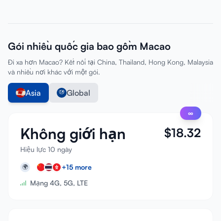
Gói nhiều quốc gia bao gồm Macao
Đi xa hơn Macao? Kết nối tại China, Thailand, Hong Kong, Malaysia
và nhiều nơi khác với một gói.
Asia
Global
∞
Không giới hạn
$
18.32
Hiệu lực 10 ngày
+
15
more
🌍
Mạng 4G, 5G, LTE