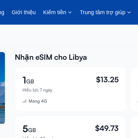
og
Giới thiệu
Kiếm tiền
Trung tâm trợ giúp
Nhận eSIM cho Libya
1
$
13.25
GB
Hiệu lực 7 ngày
Mạng 4G
5
$
49.73
GB