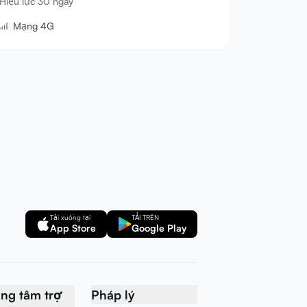
Hiệu lực 30 ngày
Mạng 4G
Tải xuống tại
TẢI TRÊN
App Store
Google Play
ung tâm trợ
Pháp lý