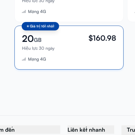
Hiệu lực 30 ngày
Mạng 4G
⭐
Giá trị tốt nhất
20
$
160.98
GB
Hiệu lực 30 ngày
Mạng 4G
m đến
Liên kết nhanh
Tr