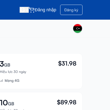
Đăng nhập
Đăng ký
VI
3
$
31.98
GB
Hiệu lực 30 ngày
Mạng 4G
10
$
89.98
GB