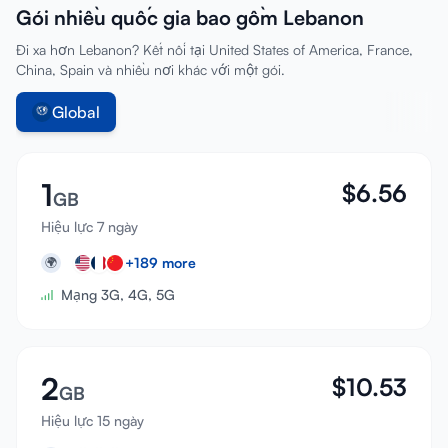
Gói nhiều quốc gia bao gồm Lebanon
Đăng nhập
Đi xa hơn Lebanon? Kết nối tại United States of America, France,
China, Spain và nhiều nơi khác với một gói.
Đăng ký
Global
1
$
6.56
GB
Hiệu lực 7 ngày
+
189
more
🌍
Mạng 3G, 4G, 5G
2
$
10.53
GB
Hiệu lực 15 ngày