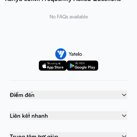
No FAQs available
Tải xuống tại
TẢI TRÊN
App Store
Google Play
Điểm đến
Liên kết nhanh
Trung tâm trợ giúp