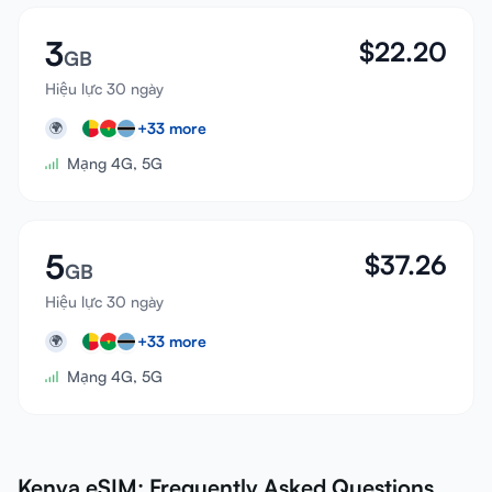
3
$
22.20
GB
Hiệu lực 30 ngày
+
33
more
🌍
Mạng 4G, 5G
5
$
37.26
GB
Hiệu lực 30 ngày
+
33
more
🌍
Mạng 4G, 5G
Kenya eSIM: Frequently Asked Questions