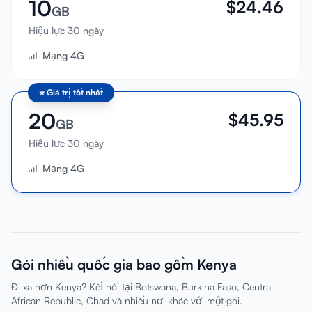
10
$
24.46
GB
Hiệu lực 30 ngày
Mạng 4G
⭐
Giá trị tốt nhất
20
$
45.95
GB
Hiệu lực 30 ngày
Mạng 4G
Gói nhiều quốc gia bao gồm Kenya
Đi xa hơn Kenya? Kết nối tại Botswana, Burkina Faso, Central
African Republic, Chad và nhiều nơi khác với một gói.