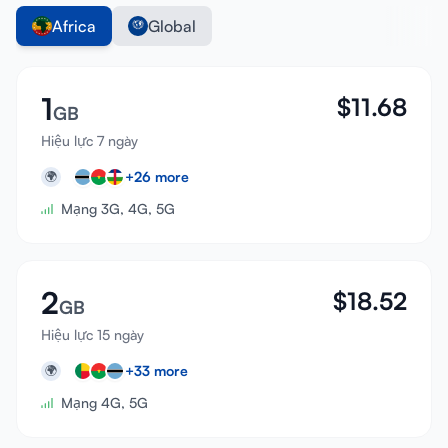
Africa
Global
1
$
11.68
GB
Hiệu lực 7 ngày
+
26
more
🌍
Mạng 3G, 4G, 5G
2
$
18.52
GB
Hiệu lực 15 ngày
+
33
more
🌍
Mạng 4G, 5G