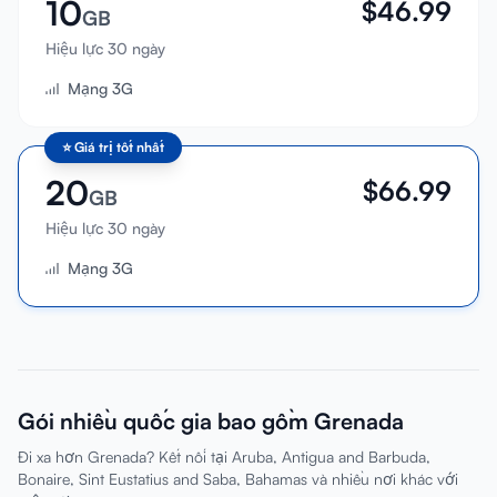
10
$
46.99
GB
Hiệu lực 30 ngày
Mạng 3G
⭐
Giá trị tốt nhất
20
$
66.99
GB
Hiệu lực 30 ngày
Mạng 3G
Gói nhiều quốc gia bao gồm Grenada
Đi xa hơn Grenada? Kết nối tại Aruba, Antigua and Barbuda,
Bonaire, Sint Eustatius and Saba, Bahamas và nhiều nơi khác với