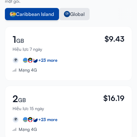
một gói.
Caribbean Island
Global
1
$
9.43
GB
Hiệu lực 7 ngày
+
23
more
🌍
Mạng 4G
2
$
16.19
GB
Hiệu lực 15 ngày
+
23
more
🌍
Mạng 4G