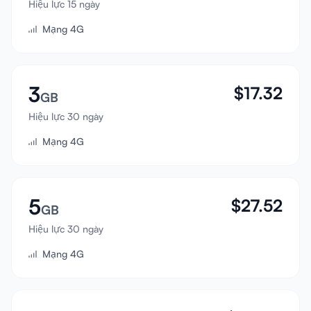
Hiệu lực 15 ngày
Đăng nhập
Mạng 4G
Đăng ký
3
$
17.32
GB
Hiệu lực 30 ngày
Mạng 4G
5
$
27.52
GB
Hiệu lực 30 ngày
Mạng 4G