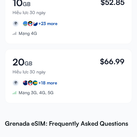
10
$
52.85
GB
Hiệu lực 30 ngày
+
23
more
🌍
Mạng 4G
20
$
66.99
GB
Hiệu lực 30 ngày
+
18
more
🌍
Mạng 3G, 4G, 5G
Grenada eSIM: Frequently Asked Questions