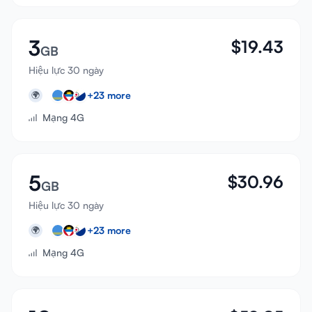
3
$
19.43
GB
Hiệu lực 30 ngày
+
23
more
🌍
Mạng 4G
5
$
30.96
GB
Hiệu lực 30 ngày
+
23
more
🌍
Mạng 4G