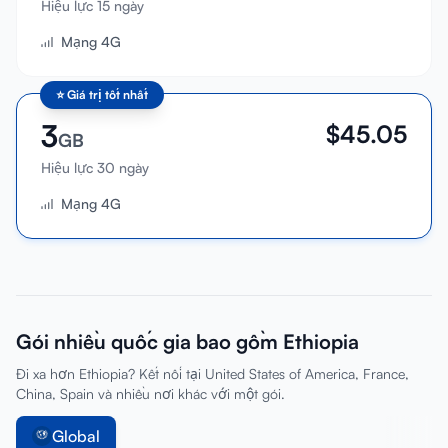
Hiệu lực 15 ngày
Đăng nhập
Mạng 4G
Đăng ký
⭐
Giá trị tốt nhất
3
$
45.05
GB
Hiệu lực 30 ngày
Mạng 4G
Gói nhiều quốc gia bao gồm Ethiopia
Đi xa hơn Ethiopia? Kết nối tại United States of America, France,
China, Spain và nhiều nơi khác với một gói.
Global