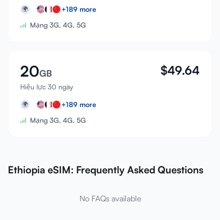
+
189
more
🌍
Mạng 3G, 4G, 5G
20
$
49.64
GB
Hiệu lực 30 ngày
+
189
more
🌍
Mạng 3G, 4G, 5G
Ethiopia eSIM: Frequently Asked Questions
No FAQs available