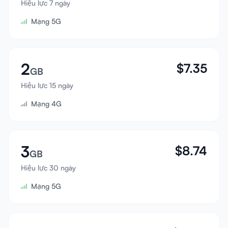
Hiệu lực 7 ngày
Đăng nhập
Mạng 5G
Đăng ký
2
$
7.35
GB
Hiệu lực 15 ngày
Mạng 4G
3
$
8.74
GB
Hiệu lực 30 ngày
Mạng 5G