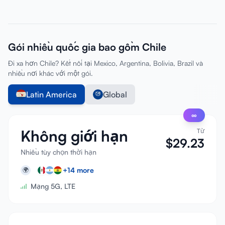
Gói nhiều quốc gia bao gồm Chile
Đi xa hơn Chile? Kết nối tại Mexico, Argentina, Bolivia, Brazil và
nhiều nơi khác với một gói.
Latin America
Global
∞
Không giới hạn
Từ
$
29.23
Nhiều tùy chọn thời hạn
+
14
more
🌍
Mạng 5G, LTE