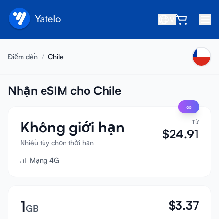
VI
Trang chủ
Điểm đến
/
Chile
Blog
Giới thiệu
Nhận eSIM cho Chile
∞
Kiếm tiền
Không giới hạn
Từ
Giới thiệu bạn bè
$
24.91
Trở thành đối tác
Nhiều tùy chọn thời hạn
Mạng 4G
Trung tâm trợ giúp
Câu hỏi thường gặp
Hỗ trợ
1
$
3.37
GB
Tương thích thiết bị