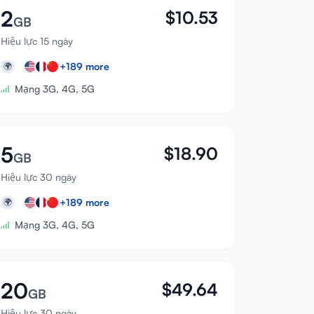
2
$
10.53
GB
Hiệu lực 15 ngày
+
189
more
🌍
Mạng 3G, 4G, 5G
5
$
18.90
GB
Hiệu lực 30 ngày
+
189
more
🌍
Mạng 3G, 4G, 5G
20
$
49.64
GB
Hiệu lực 30 ngày