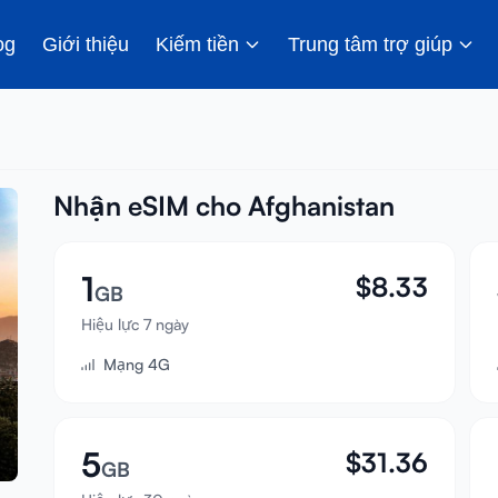
og
Giới thiệu
Kiếm tiền
Trung tâm trợ giúp
Nhận eSIM cho Afghanistan
1
$
8.33
GB
Hiệu lực 7 ngày
Mạng 4G
5
$
31.36
GB