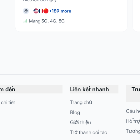
+
189
more
🌍
Mạng 3G, 4G, 5G
m đến
Liên kết nhanh
Tr
chi tiết
Trang chủ
Câu h
Blog
Hỗ trợ
Giới thiệu
Tương 
Trở thành đối tác