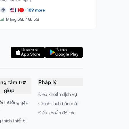
+
189
more
🌍
Mạng 3G, 4G, 5G
Tải xuống tại
TẢI TRÊN
App Store
Google Play
ung tâm trợ
Pháp lý
giúp
Điều khoản dịch vụ
ỏi thường gặp
Chính sách bảo mật
Điều khoản đối tác
thích thiết bị