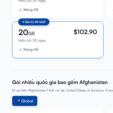
Hiệu lực 30 ngày
Mạng 4G
⭐
Giá trị tốt nhất
20
$
102.90
GB
Hiệu lực 30 ngày
Mạng 4G
Gói nhiều quốc gia bao gồm Afghanistan
Đi xa hơn Afghanistan? Kết nối tại United States of America, Fran
Global