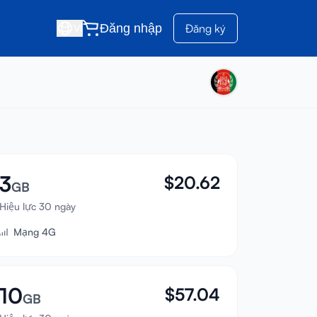
Đăng nhập
Đăng ký
VI
3
$
20.62
GB
Hiệu lực 30 ngày
Mạng 4G
10
$
57.04
GB