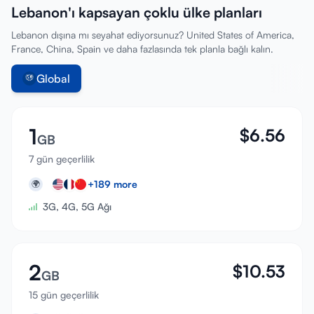
Lebanon'ı kapsayan çoklu ülke planları
Giriş Yap
Lebanon dışına mı seyahat ediyorsunuz? United States of America,
France, China, Spain ve daha fazlasında tek planla bağlı kalın.
Kayıt Ol
Global
1
$
6.56
GB
7 gün geçerlilik
+
189
more
🌍
3G, 4G, 5G Ağı
2
$
10.53
GB
15 gün geçerlilik