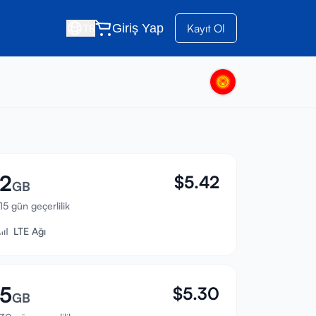
Giriş Yap
Kayıt Ol
TR
2
$
5.42
GB
15 gün geçerlilik
LTE Ağı
5
$
5.30
GB