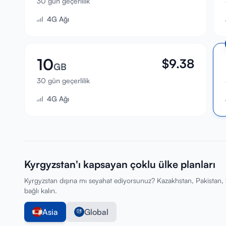
30 gün geçerlilik
4G Ağı
10
$
9.38
GB
30 gün geçerlilik
4G Ağı
Kyrgyzstan'ı kapsayan çoklu ülke planları
Kyrgyzstan dışına mı seyahat ediyorsunuz? Kazakhstan, Pakistan, S
bağlı kalın.
Asia
Global