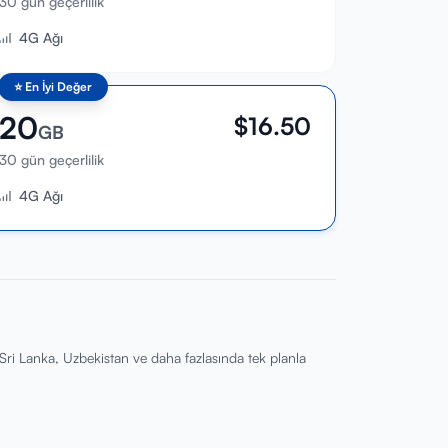
30 gün geçerlilik
4G Ağı
⭐
En İyi Değer
20
$
16.50
GB
30 gün geçerlilik
4G Ağı
ri Lanka, Uzbekistan ve daha fazlasında tek planla