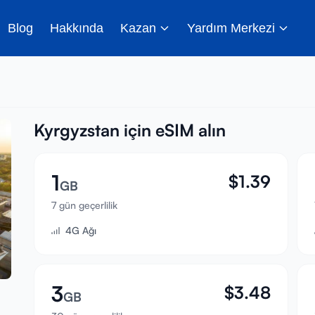
Blog
Hakkında
Kazan
Yardım Merkezi
Kyrgyzstan için eSIM alın
1
$
1.39
GB
7 gün geçerlilik
4G Ağı
3
$
3.48
GB