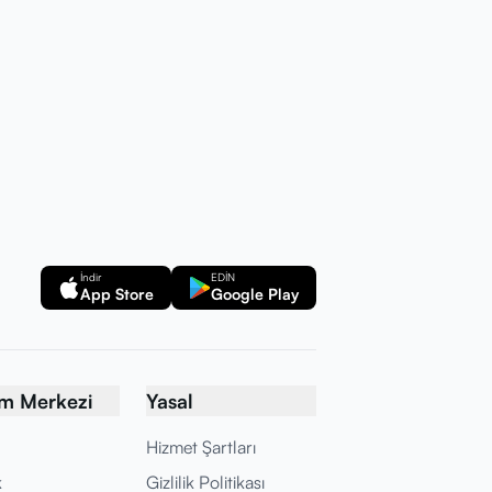
İndir
EDİN
App Store
Google Play
ım Merkezi
Yasal
Hizmet Şartları
k
Gizlilik Politikası