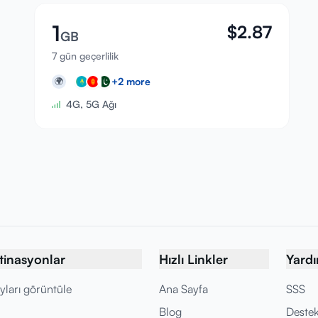
1
$
2.87
GB
7 gün geçerlilik
+
2
more
🌍
4G, 5G Ağı
tinasyonlar
Hızlı Linkler
Yard
yları görüntüle
Ana Sayfa
SSS
Blog
Deste