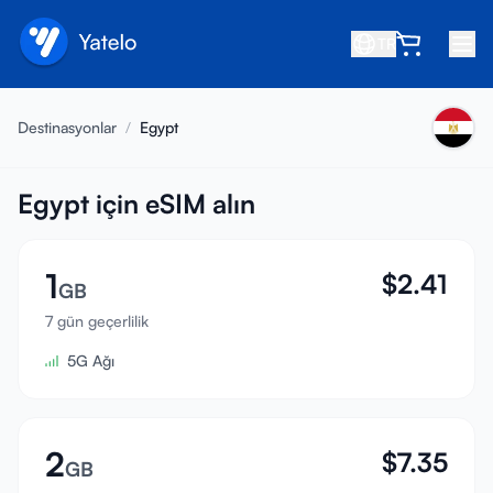
TR
Ana Sayfa
Destinasyonlar
/
Egypt
Blog
Hakkında
Egypt için eSIM alın
Kazan
1
$
2.41
Arkadaş davet et
GB
Ortak ol
7 gün geçerlilik
5G Ağı
Yardım Merkezi
SSS
Destek
2
$
7.35
GB
Cihaz Uyumluluğu