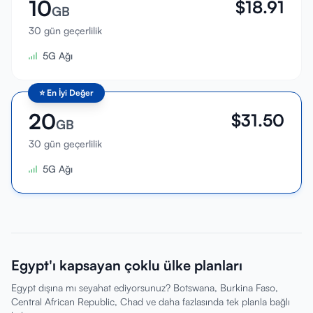
10
$
18.91
GB
30 gün geçerlilik
5G Ağı
⭐
En İyi Değer
20
$
31.50
GB
30 gün geçerlilik
5G Ağı
Egypt'ı kapsayan çoklu ülke planları
Egypt dışına mı seyahat ediyorsunuz? Botswana, Burkina Faso,
Central African Republic, Chad ve daha fazlasında tek planla bağlı