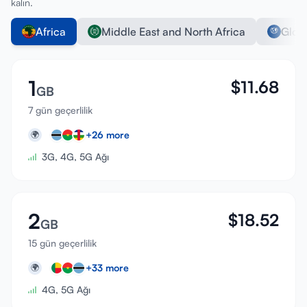
kalın.
Africa
Middle East and North Africa
Glob
1
$
11.68
GB
7 gün geçerlilik
+
26
more
🌍
3G, 4G, 5G Ağı
2
$
18.52
GB
15 gün geçerlilik
+
33
more
🌍
4G, 5G Ağı