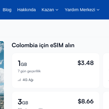
Blog
Hakkında
Kazan
Yardım Merkezi
Colombia için eSIM alın
1
$
3.48
GB
7 gün geçerlilik
4G Ağı
3
$
8.66
GB