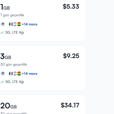
1
$
5.33
GB
7 gün geçerlilik
+
14
more
🌍
5G, LTE Ağı
3
$
9.25
GB
30 gün geçerlilik
+
14
more
🌍
5G, LTE Ağı
20
$
34.17
GB
30 gün geçerlilik