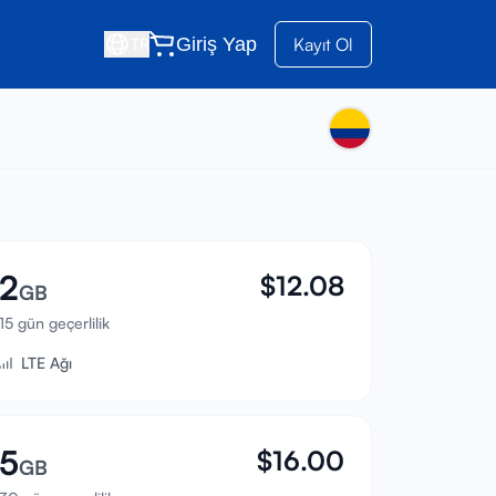
Giriş Yap
Kayıt Ol
TR
2
$
12.08
GB
15 gün geçerlilik
LTE Ağı
5
$
16.00
GB