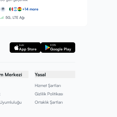
+
14
more
🌍
5G, LTE Ağı
İndir
EDİN
App Store
Google Play
ım Merkezi
Yasal
Hizmet Şartları
k
Gizlilik Politikası
 Uyumluluğu
Ortaklık Şartları