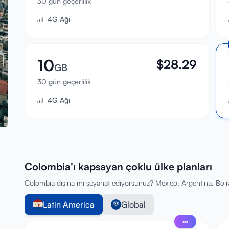
30 gün geçerlilik
4G Ağı
10
$
28.29
GB
30 gün geçerlilik
4G Ağı
Colombia'ı kapsayan çoklu ülke planları
Colombia dışına mı seyahat ediyorsunuz? Mexico, Argentina, Bolivia
Latin America
Global
∞