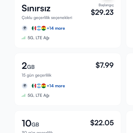
Sınırsız
Başlangıç
$
29.23
Çoklu geçerlilik seçenekleri
+
14
more
🌍
5G, LTE Ağı
2
$
7.99
GB
15 gün geçerlilik
+
14
more
🌍
5G, LTE Ağı
10
$
22.05
GB
30 gün geçerlilik