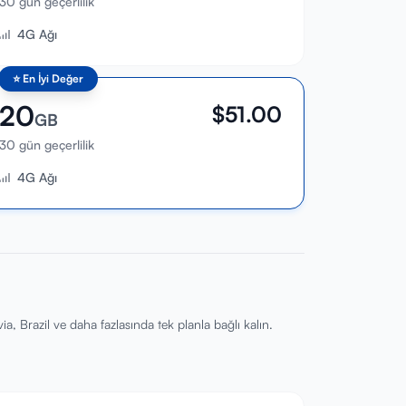
30 gün geçerlilik
4G Ağı
⭐
En İyi Değer
20
$
51.00
GB
30 gün geçerlilik
4G Ağı
, Brazil ve daha fazlasında tek planla bağlı kalın.