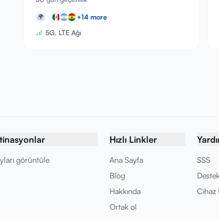
+
14
more
🌍
5G, LTE Ağı
tinasyonlar
Hızlı Linkler
Yard
yları görüntüle
Ana Sayfa
SSS
Blog
Deste
Hakkında
Cihaz
Ortak ol