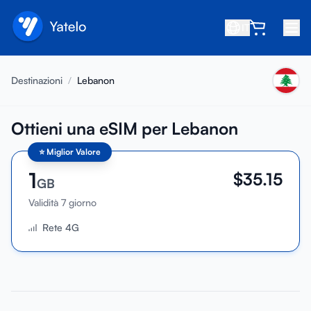
IT
Home
Destinazioni
/
Lebanon
Blog
Chi siamo
Ottieni una eSIM per Lebanon
⭐
Miglior Valore
Guadagna
1
$
35.15
Invita un amico
GB
Diventa affiliato
Validità 7 giorno
Rete 4G
Centro assistenza
FAQ
Supporto
Compatibilità dispositivi