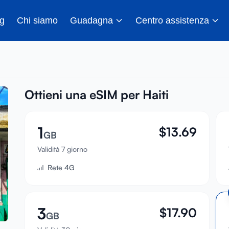
g
Chi siamo
Guadagna
Centro assistenza
Ottieni una eSIM per Haiti
1
$
13.69
GB
Validità 7 giorno
Rete 4G
3
$
17.90
GB