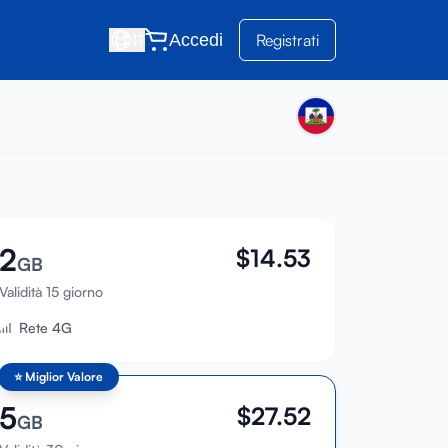
Accedi
Registrati
IT
2
$
14.53
GB
Validità 15 giorno
Rete 4G
⭐
Miglior Valore
5
$
27.52
GB