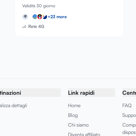
Validità 30 giorno
+
23
more
🌍
Rete 4G
tinazioni
Link rapidi
Centr
lizza dettagli
Home
FAQ
Blog
Suppo
Chi siamo
Compat
disposi
Diventa affiliato