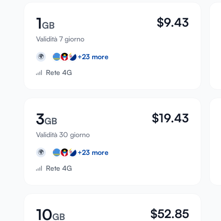
1
$
9.43
GB
Validità 7 giorno
+
23
more
🌍
Rete 4G
3
$
19.43
GB
Validità 30 giorno
+
23
more
🌍
Rete 4G
10
$
52.85
GB