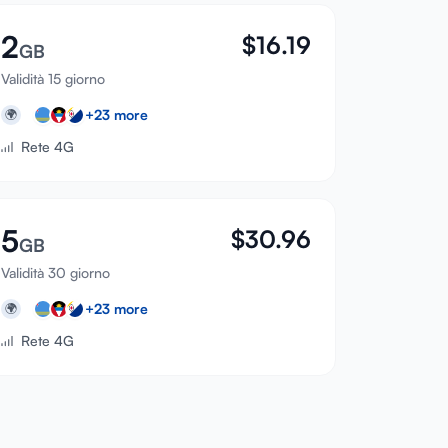
2
$
16.19
GB
Validità 15 giorno
+
23
more
🌍
Rete 4G
5
$
30.96
GB
Validità 30 giorno
+
23
more
🌍
Rete 4G