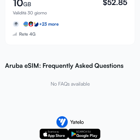
10
$
52.85
GB
Validità 30 giorno
+
23
more
🌍
Rete 4G
Aruba eSIM: Frequently Asked Questions
No FAQs available
Scarica su
SCARICA SU
App Store
Google Play