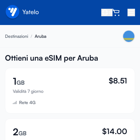
IT
Home
Destinazioni
/
Aruba
Blog
Chi siamo
Ottieni una eSIM per Aruba
Guadagna
1
$
8.51
Invita un amico
GB
Diventa affiliato
Validità 7 giorno
Rete 4G
Centro assistenza
FAQ
Supporto
2
$
14.00
GB
Compatibilità dispositivi