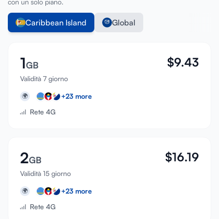
con un solo piano.
Caribbean Island
Global
1
$
9.43
GB
Validità 7 giorno
+
23
more
🌍
Rete 4G
2
$
16.19
GB
Validità 15 giorno
+
23
more
🌍
Rete 4G