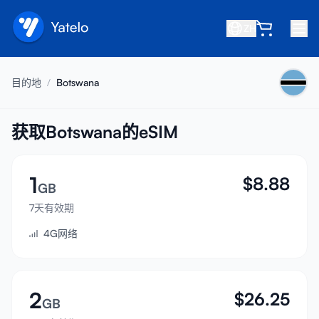
ZH
首页
目的地
/
Botswana
博客
关于我们
获取Botswana的eSIM
赚取
1
$
8.88
推荐好友
GB
成为合作伙伴
7天有效期
4G网络
帮助中心
常见问题
支持
2
$
26.25
GB
设备兼容性