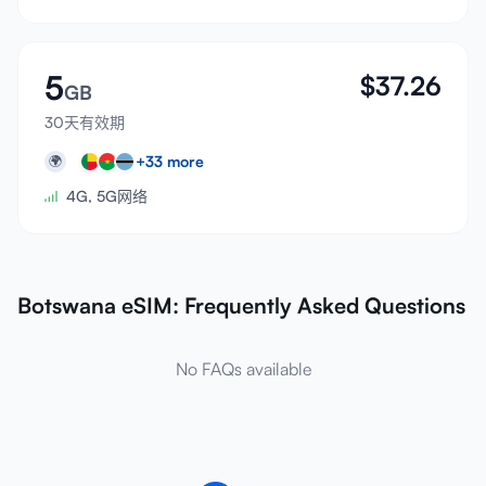
5
$
37.26
GB
30天有效期
+
33
more
🌍
4G, 5G网络
Botswana eSIM: Frequently Asked Questions
No FAQs available