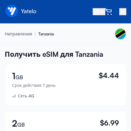
RU
Главная
Направления
/
Tanzania
Блог
О нас
Получить eSIM для Tanzania
Заработок
1
$
4.44
Пригласить друга
GB
Стать партнёром
Срок действия 7 день
Сеть 4G
Центр помощи
Часто задаваемые вопросы
Поддержка
2
$
6.99
GB
Совместимость устройств