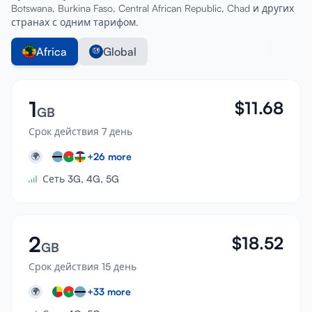
Botswana, Burkina Faso, Central African Republic, Chad и других
странах с одним тарифом.
Africa
Global
1
$
11.68
GB
Срок действия 7 день
+
26
more
🌍
Сеть 3G, 4G, 5G
2
$
18.52
GB
Срок действия 15 день
+
33
more
🌍