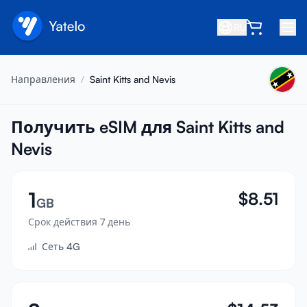
RU
Главная
Направления
/
Saint Kitts and Nevis
Блог
О нас
Получить eSIM для Saint Kitts and
Nevis
Заработок
Пригласить друга
1
$
8.51
Стать партнёром
GB
Срок действия 7 день
Центр помощи
Сеть 4G
Часто задаваемые вопросы
Поддержка
Совместимость устройств