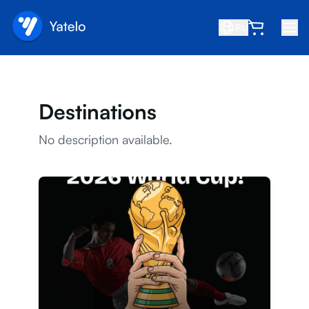
RU
Главная
Блог
Destinations
О нас
No description available.
Заработок
Пригласить друга
Стать партнёром
Центр помощи
Часто задаваемые вопросы
Поддержка
Совместимость устройств