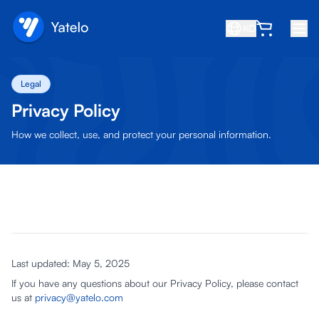
KO
홈
Legal
블로그
Privacy Policy
소개
How we collect, use, and protect your personal information.
수익 창출
친구 추천
제휴사 되기
고객센터
Last updated: May 5, 2025
자주 묻는 질문
If you have any questions about our Privacy Policy, please contact
지원
us at
privacy@yatelo.com
기기 호환성