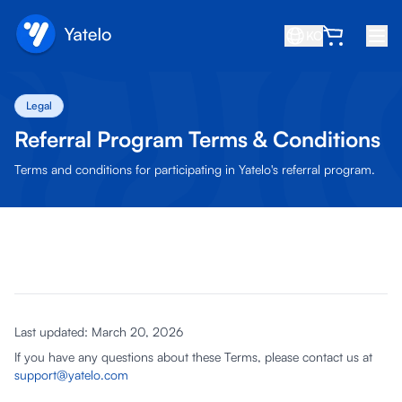
KO
홈
Legal
블로그
Referral Program Terms & Conditions
소개
Terms and conditions for participating in Yatelo's referral program.
수익 창출
친구 추천
제휴사 되기
고객센터
Last updated: March 20, 2026
자주 묻는 질문
If you have any questions about these Terms, please contact us at
지원
support@yatelo.com
기기 호환성