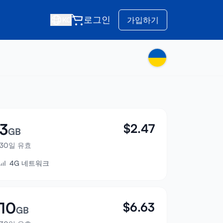
로그인
가입하기
KO
3
$
2.47
GB
30일 유효
4G 네트워크
10
$
6.63
GB