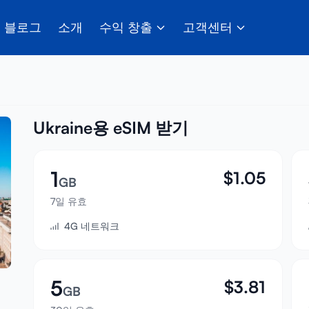
블로그
소개
수익 창출
고객센터
Ukraine용 eSIM 받기
1
$
1.05
GB
7일 유효
4G 네트워크
5
$
3.81
GB