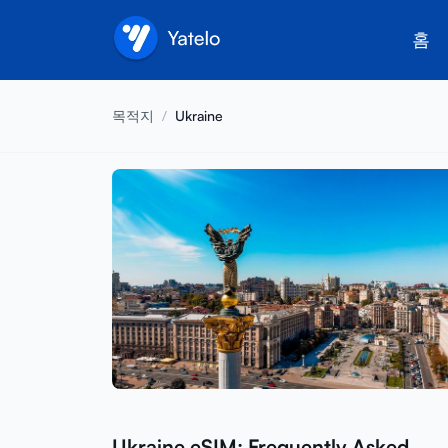
홈
목적지
/
Ukraine
Ukraine eSIM: Frequently Asked