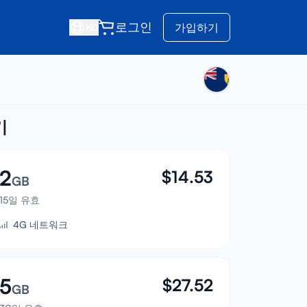
로그인
가입하기
KO
기
2
$
14.53
GB
15일 유효
4G 네트워크
5
$
27.52
GB