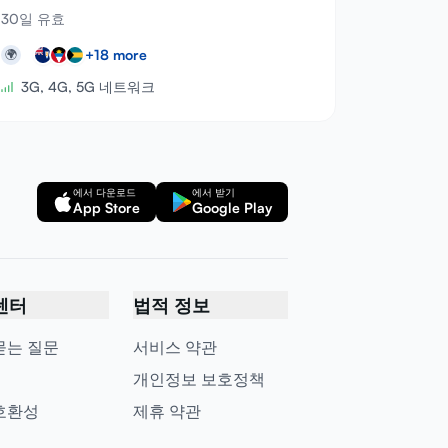
30일 유효
+
18
more
🌍
3G, 4G, 5G 네트워크
에서 다운로드
에서 받기
App Store
Google Play
센터
법적 정보
묻는 질문
서비스 약관
개인정보 보호정책
호환성
제휴 약관