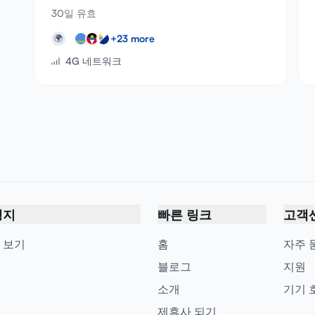
30일 유효
+
23
more
🌍
4G 네트워크
행지
빠른 링크
고객
 보기
홈
자주 
블로그
지원
소개
기기 
제휴사 되기