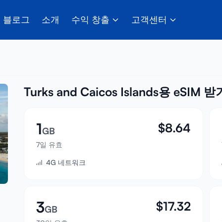
블로그
소개
수익 창출
고객센터
Turks and Caicos Islands용 eSIM 받
1
$
8.64
GB
7일 유효
4G 네트워크
3
$
17.32
GB