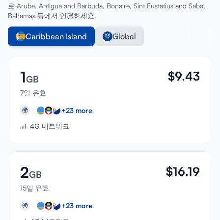
로 Aruba, Antigua and Barbuda, Bonaire, Sint Eustatius and Saba,
Bahamas 등에서 연결하세요.
Caribbean Island
Global
1
$
9.43
GB
7일 유효
+
23
more
🌍
4G 네트워크
2
$
16.19
GB
15일 유효
+
23
more
🌍