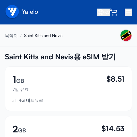
KO
홈
목적지
/
Saint Kitts and Nevis
블로그
소개
Saint Kitts and Nevis용 eSIM 받기
수익 창출
1
$
8.51
친구 추천
GB
제휴사 되기
7일 유효
4G 네트워크
고객센터
자주 묻는 질문
지원
2
$
14.53
GB
기기 호환성