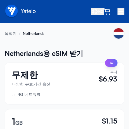
KO
홈
목적지
/
Netherlands
블로그
소개
Netherlands용 eSIM 받기
∞
수익 창출
무제한
부터
친구 추천
$
6.93
제휴사 되기
다양한 유효기간 옵션
4G 네트워크
고객센터
자주 묻는 질문
지원
1
$
1.15
GB
기기 호환성