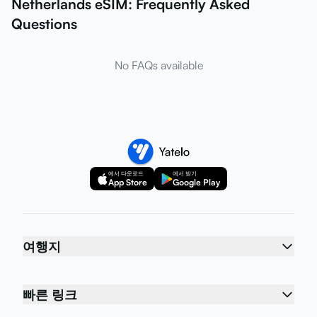
Netherlands eSIM: Frequently Asked
Questions
No FAQs available
에서 다운로드
에서 받기
App Store
Google Play
여행지
빠른 링크