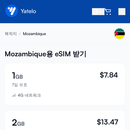
KO
홈
목적지
/
Mozambique
블로그
소개
Mozambique용 eSIM 받기
수익 창출
1
$
7.84
친구 추천
GB
제휴사 되기
7일 유효
4G 네트워크
고객센터
자주 묻는 질문
지원
2
$
13.47
GB
기기 호환성