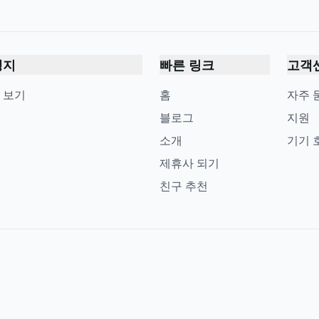
행지
빠른 링크
고객
 보기
홈
자주 
블로그
지원
소개
기기 
제휴사 되기
친구 추천