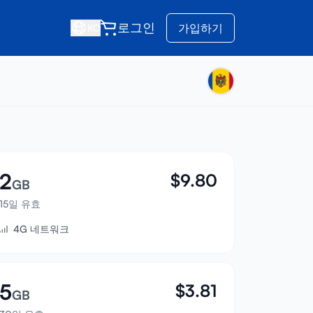
로그인
가입하기
KO
2
$
9.80
GB
15일 유효
4G 네트워크
5
$
3.81
GB