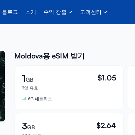
블로그
소개
수익 창출
고객센터
Moldova용 eSIM 받기
1
$
1.05
GB
7일 유효
5G 네트워크
3
$
2.64
GB