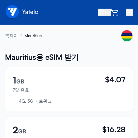
KO
홈
목적지
/
Mauritius
블로그
소개
Mauritius용 eSIM 받기
수익 창출
1
$
4.07
친구 추천
GB
제휴사 되기
7일 유효
4G, 5G 네트워크
고객센터
자주 묻는 질문
지원
2
$
16.28
GB
기기 호환성