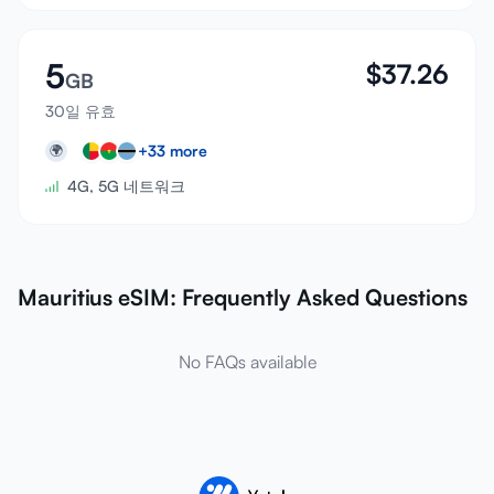
5
$
37.26
GB
30일 유효
+
33
more
🌍
4G, 5G 네트워크
Mauritius eSIM: Frequently Asked Questions
No FAQs available