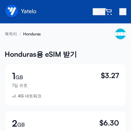
KO
홈
목적지
/
Honduras
블로그
소개
Honduras용 eSIM 받기
수익 창출
1
$
3.27
친구 추천
GB
제휴사 되기
7일 유효
4G 네트워크
고객센터
자주 묻는 질문
지원
2
$
6.30
GB
기기 호환성