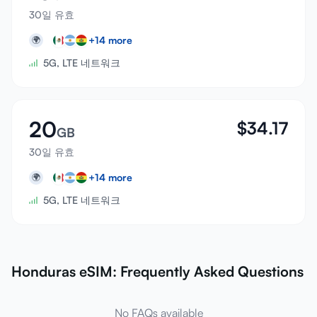
30일 유효
+
14
more
🌍
5G, LTE 네트워크
20
$
34.17
GB
30일 유효
+
14
more
🌍
5G, LTE 네트워크
Honduras eSIM: Frequently Asked Questions
No FAQs available