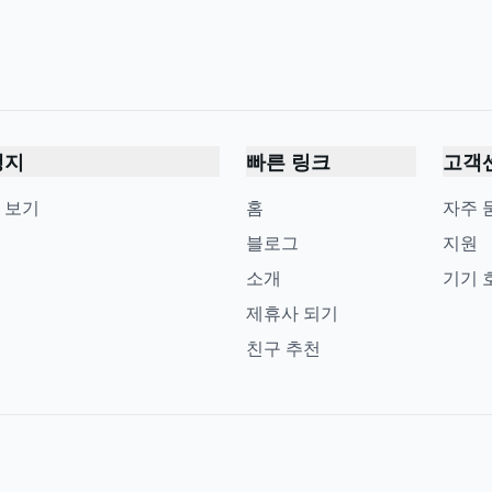
행지
빠른 링크
고객
 보기
홈
자주 
블로그
지원
소개
기기 
제휴사 되기
친구 추천