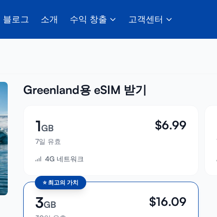
블로그
소개
수익 창출
고객센터
Greenland용 eSIM 받기
1
$
6.99
GB
7일 유효
4G 네트워크
⭐
최고의 가치
3
$
16.09
GB