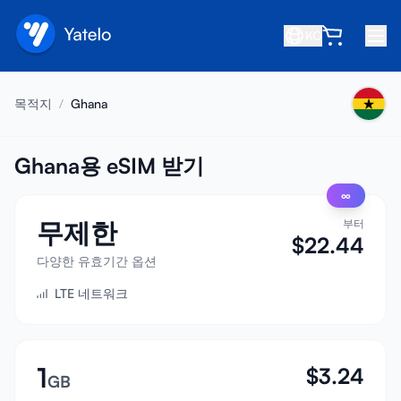
KO
홈
목적지
/
Ghana
블로그
소개
Ghana용 eSIM 받기
∞
수익 창출
무제한
부터
친구 추천
$
22.44
제휴사 되기
다양한 유효기간 옵션
LTE 네트워크
고객센터
자주 묻는 질문
지원
1
$
3.24
GB
기기 호환성