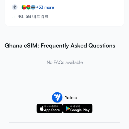
+
33
more
🌍
4G, 5G 네트워크
Ghana eSIM: Frequently Asked Questions
No FAQs available
에서 다운로드
에서 받기
App Store
Google Play