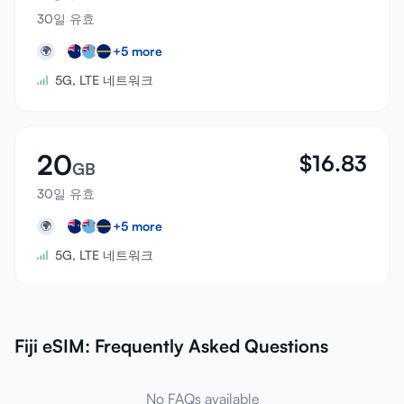
30일 유효
+
5
more
🌍
5G, LTE 네트워크
20
$
16.83
GB
30일 유효
+
5
more
🌍
5G, LTE 네트워크
Fiji eSIM: Frequently Asked Questions
No FAQs available