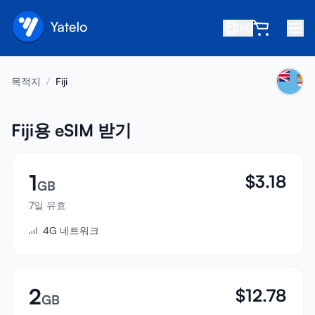
KO
홈
목적지
/
Fiji
블로그
소개
Fiji용 eSIM 받기
수익 창출
1
$
3.18
친구 추천
GB
제휴사 되기
7일 유효
4G 네트워크
고객센터
자주 묻는 질문
지원
2
$
12.78
GB
기기 호환성