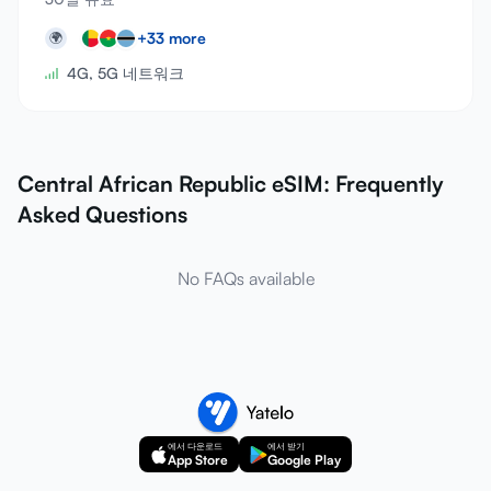
+
33
more
🌍
4G, 5G 네트워크
Central African Republic eSIM: Frequently
Asked Questions
No FAQs available
에서 다운로드
에서 받기
App Store
Google Play