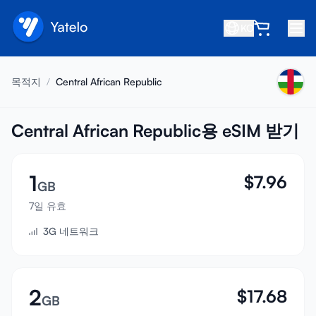
KO
홈
목적지
/
Central African Republic
블로그
소개
Central African Republic용 eSIM 받기
수익 창출
1
$
7.96
친구 추천
GB
제휴사 되기
7일 유효
3G 네트워크
고객센터
자주 묻는 질문
지원
2
$
17.68
GB
기기 호환성