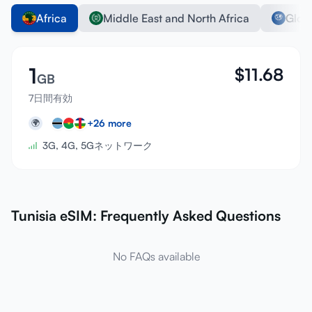
Africa
Middle East and North Africa
Glob
1
$
11.68
GB
7日間有効
+
26
more
🌍
3G, 4G, 5Gネットワーク
Tunisia eSIM: Frequently Asked Questions
No FAQs available