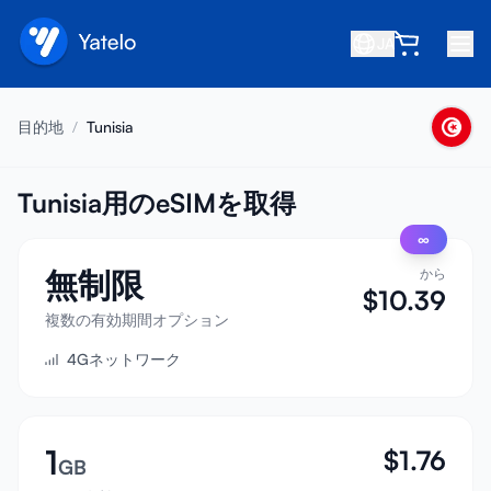
JA
ホーム
目的地
/
Tunisia
ブログ
会社概要
Tunisia用のeSIMを取得
∞
収益を得る
無制限
から
友達を紹介
$
10.39
アフィリエイトになる
複数の有効期間オプション
4Gネットワーク
ヘルプセンター
よくある質問
サポート
1
$
1.76
GB
デバイス互換性