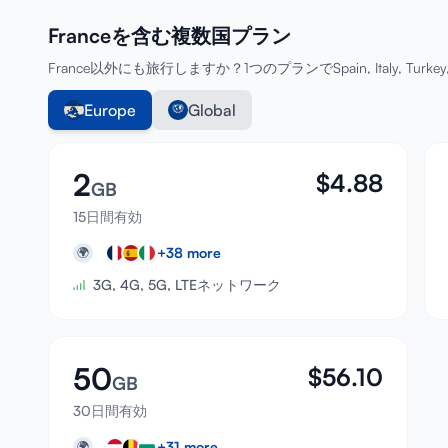
Franceを含む複数国プラン
France以外にも旅行しますか？1つのプランでSpain, Italy, Turke
Europe
Global
2
$
4.88
GB
15日間有効
+
38
more
🌍
3G, 4G, 5G, LTEネットワーク
50
$
56.10
GB
30日間有効
+
31
more
🌍