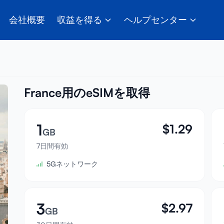
会社概要
収益を得る
ヘルプセンター
France用のeSIMを取得
1
$
1.29
GB
7日間有効
5Gネットワーク
3
$
2.97
GB