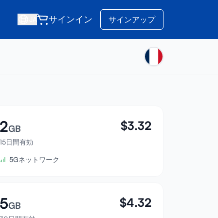
サインイン
サインアップ
JA
2
$
3.32
GB
15日間有効
5Gネットワーク
5
$
4.32
GB