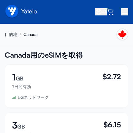
JA
ホーム
目的地
/
Canada
ブログ
会社概要
Canada用のeSIMを取得
収益を得る
1
$
2.72
友達を紹介
GB
アフィリエイトになる
7日間有効
5Gネットワーク
ヘルプセンター
よくある質問
サポート
3
$
6.15
GB
デバイス互換性