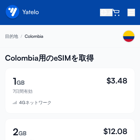
JA
ホーム
目的地
/
Colombia
ブログ
会社概要
Colombia用のeSIMを取得
収益を得る
1
$
3.48
友達を紹介
GB
アフィリエイトになる
7日間有効
4Gネットワーク
ヘルプセンター
よくある質問
サポート
2
$
12.08
GB
デバイス互換性