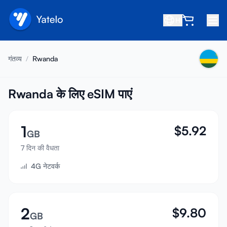
HI
होम
गंतव्य
/
Rwanda
ब्लॉग
हमारे बारे में
Rwanda के लिए eSIM पाएं
कमाएं
1
$
5.92
मित्र को रेफ़र करें
GB
सहयोगी बनें
7 दिन की वैधता
4G नेटवर्क
सहायता केंद्र
अक्सर पूछे जाने वाले प्रश्न
सहायता
2
$
9.80
GB
डिवाइस संगतता