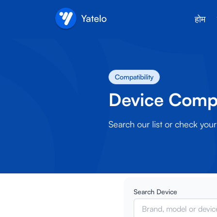
होम
Compatibility
Device Compa
Search our list or check yo
Search Device