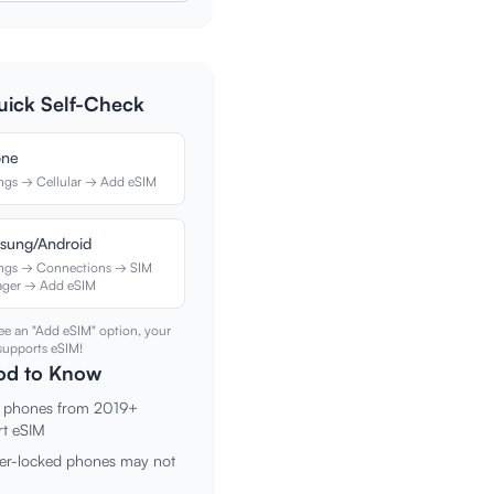
uick Self-Check
one
ings → Cellular → Add eSIM
sung/Android
ings → Connections → SIM
ger → Add eSIM
see an "Add eSIM" option, your
supports eSIM!
ood to Know
t phones from 2019+
rt eSIM
ier-locked phones may not