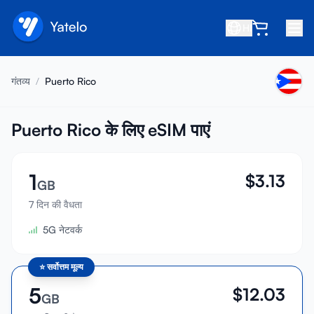
HI
होम
गंतव्य
/
Puerto Rico
ब्लॉग
हमारे बारे में
Puerto Rico के लिए eSIM पाएं
कमाएं
1
$
3.13
मित्र को रेफ़र करें
GB
सहयोगी बनें
7 दिन की वैधता
5G नेटवर्क
सहायता केंद्र
अक्सर पूछे जाने वाले प्रश्न
⭐
सर्वोत्तम मूल्य
सहायता
5
$
12.03
GB
डिवाइस संगतता