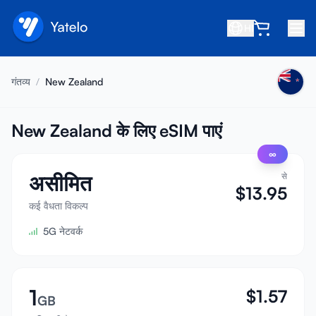
HI
होम
गंतव्य
/
New Zealand
ब्लॉग
हमारे बारे में
New Zealand के लिए eSIM पाएं
∞
कमाएं
असीमित
से
मित्र को रेफ़र करें
$
13.95
सहयोगी बनें
कई वैधता विकल्प
5G नेटवर्क
सहायता केंद्र
अक्सर पूछे जाने वाले प्रश्न
सहायता
1
$
1.57
GB
डिवाइस संगतता