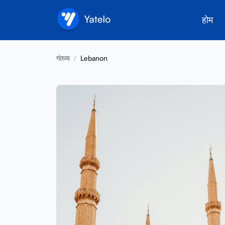
होम
गंतव्य
/
Lebanon