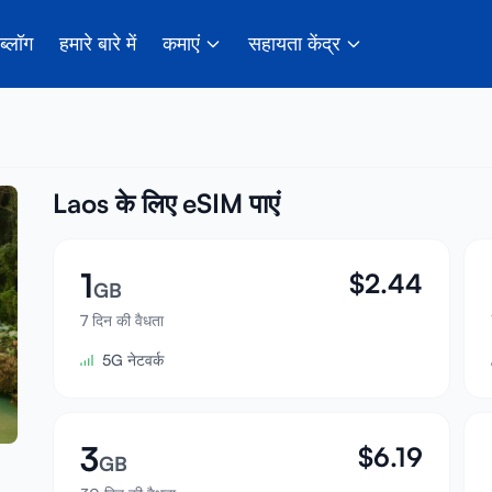
ब्लॉग
हमारे बारे में
कमाएं
सहायता केंद्र
Laos के लिए eSIM पाएं
1
$
2.44
GB
7 दिन की वैधता
5G नेटवर्क
3
$
6.19
GB