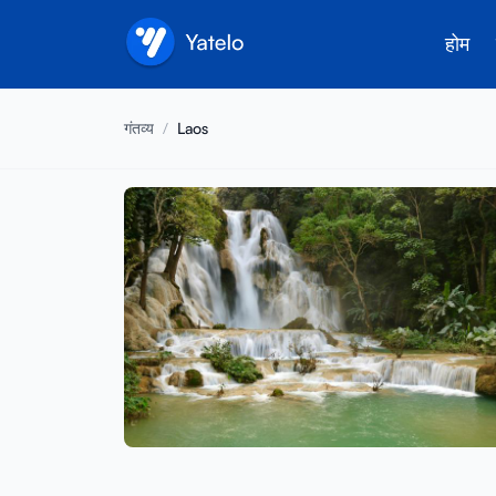
होम
गंतव्य
/
Laos