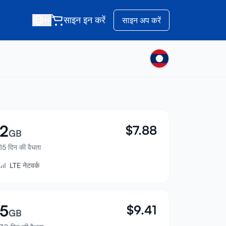
साइन इन करें
साइन अप करें
HI
2
$
7.88
GB
15 दिन की वैधता
LTE नेटवर्क
5
$
9.41
GB