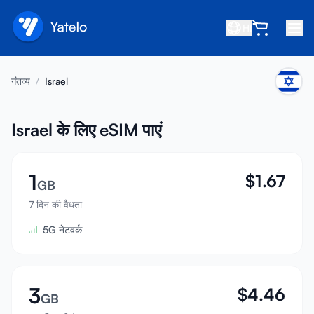
HI
होम
गंतव्य
/
Israel
ब्लॉग
हमारे बारे में
Israel के लिए eSIM पाएं
कमाएं
1
$
1.67
मित्र को रेफ़र करें
GB
सहयोगी बनें
7 दिन की वैधता
5G नेटवर्क
सहायता केंद्र
अक्सर पूछे जाने वाले प्रश्न
सहायता
3
$
4.46
GB
डिवाइस संगतता